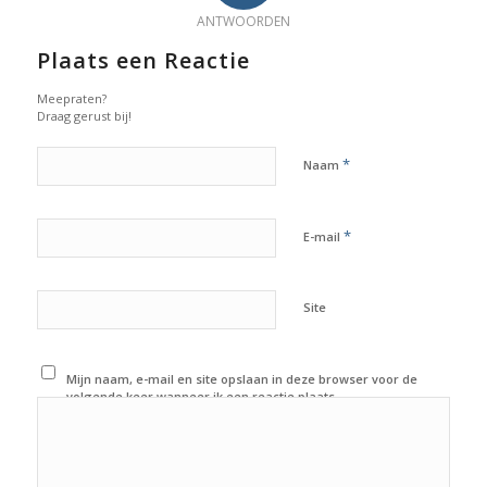
ANTWOORDEN
Plaats een Reactie
Meepraten?
Draag gerust bij!
*
Naam
*
E-mail
Site
Mijn naam, e-mail en site opslaan in deze browser voor de
volgende keer wanneer ik een reactie plaats.