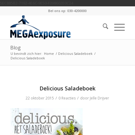
5EC885B2-7192-4E6C-9E50-F098602E0C24
Bel ons op: 030-4200000
Blog
U bevindt zich hier:
Home
/
Delicious Saladeboek
/
Delicious Saladeboek
Delicious Saladeboek
/
/
22 oktober 2015
0 Reacties
door
Jelle Drijver