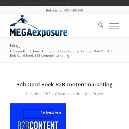
5EC885B2-7192-4E6C-9E50-F098602E0C24
Bel ons op: 030-4200000
Blog
U bevindt zich hier:
Home
/
B2B Contentmarketing – Bob Oord
/
Bob Oord Boek B2B contentmarketing
Bob Oord Boek B2B contentmarketing
/
/
1 oktober 2015
0 Reacties
door
Jelle Drijver