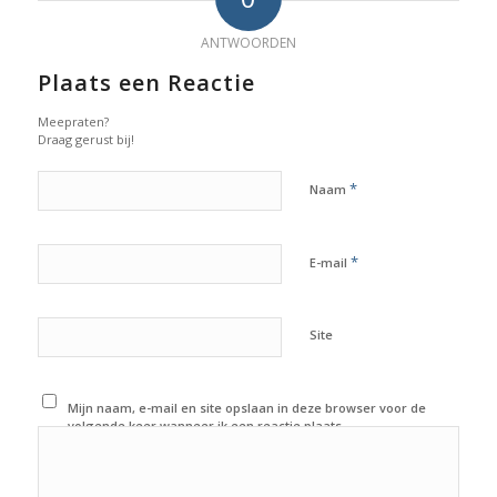
ANTWOORDEN
Plaats een Reactie
Meepraten?
Draag gerust bij!
*
Naam
*
E-mail
Site
Mijn naam, e-mail en site opslaan in deze browser voor de
volgende keer wanneer ik een reactie plaats.