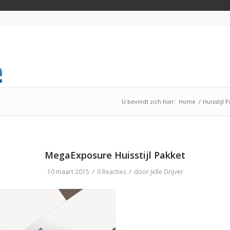
U bevindt zich hier:
Home
/
Huisstijl 
MegaExposure Huisstijl Pakket
/
/
10 maart 2015
0 Reacties
door
Jelle Drijver