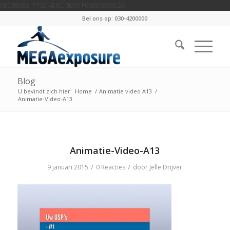
5EC885B2-7192-4E6C-9E50-F098602E0C24
Bel ons op: 030-4200000
Blog
U bevindt zich hier:
Home
/
Animatie video A13
/
Animatie-Video-A13
Animatie-Video-A13
/
/
9 januari 2015
0 Reacties
door
Jelle Drijver