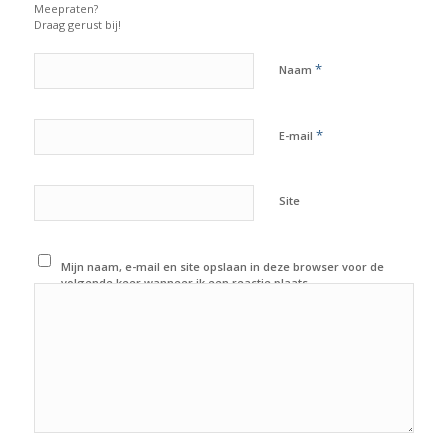
Meepraten?
Draag gerust bij!
*
Naam
*
E-mail
Site
Mijn naam, e-mail en site opslaan in deze browser voor de
volgende keer wanneer ik een reactie plaats.