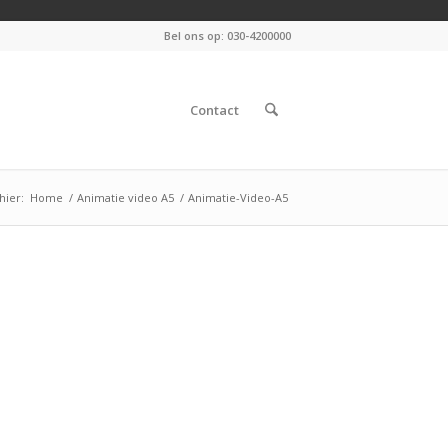
Bel ons op: 030-4200000
Contact
hier:
Home
/
Animatie video A5
/
Animatie-Video-A5