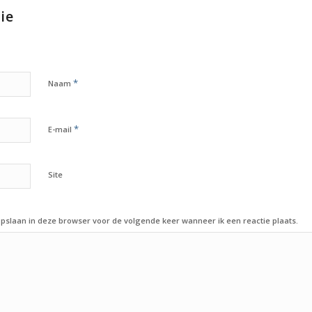
ie
*
Naam
*
E-mail
Site
opslaan in deze browser voor de volgende keer wanneer ik een reactie plaats.