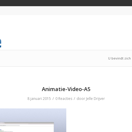
U bevindt zich 
Animatie-Video-A5
/
/
8 januari 2015
0 Reacties
door
Jelle Drijver