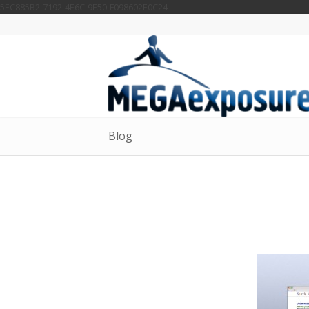
5EC885B2-7192-4E6C-9E50-F098602E0C24
Blog