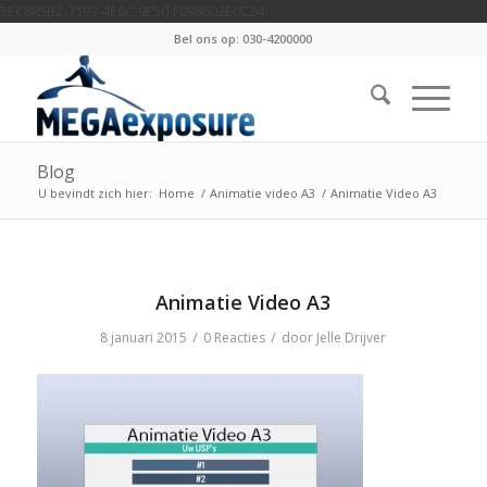
5EC885B2-7192-4E6C-9E50-F098602E0C24
Bel ons op: 030-4200000
Blog
U bevindt zich hier:
Home
/
Animatie video A3
/
Animatie Video A3
Animatie Video A3
/
/
8 januari 2015
0 Reacties
door
Jelle Drijver