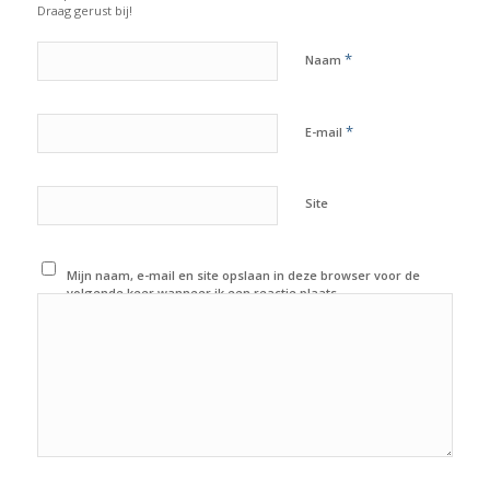
Draag gerust bij!
*
Naam
*
E-mail
Site
Mijn naam, e-mail en site opslaan in deze browser voor de
volgende keer wanneer ik een reactie plaats.