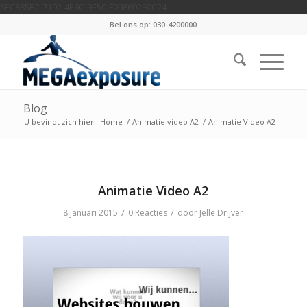
5EC885B2-7192-4E6C-9E50-F098602E0C24
Bel ons op: 030-4200000
Blog
U bevindt zich hier:
Home
/
Animatie video A2
/
Animatie Video A2
Animatie Video A2
/
/
8 januari 2015
0 Reacties
door
Jelle Drijver