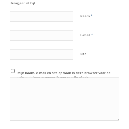
Draag gerust bij!
*
Naam
*
E-mail
Site
Mijn naam, e-mail en site opslaan in deze browser voor de
volgende keer wanneer ik een reactie plaats.