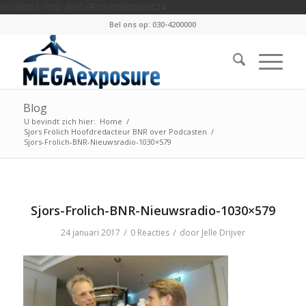
5EC885B2-7192-4E6C-9E50-F098602E0C24
Bel ons op: 030-4200000
Blog
U bevindt zich hier:
Home
/
Sjors Frölich Hoofdredacteur BNR over Podcasten
/
Sjors-Frolich-BNR-Nieuwsradio-1030×579
Sjors-Frolich-BNR-Nieuwsradio-1030×579
/
/
24 januari 2017
0 Reacties
door
Jelle Drijver