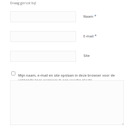
Draag gerust bij!
*
Naam
*
E-mail
Site
Mijn naam, e-mail en site opslaan in deze browser voor de
volgende keer wanneer ik een reactie plaats.