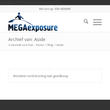
5EC885B2-7192-4E6C-9E50-F098602E0C24
Bel ons op: 030-4200000
Archief van: Aside
U bevindt zich hier:
Home
/
Blog
/
Aside
Reclame rond kroning niet goedkoop