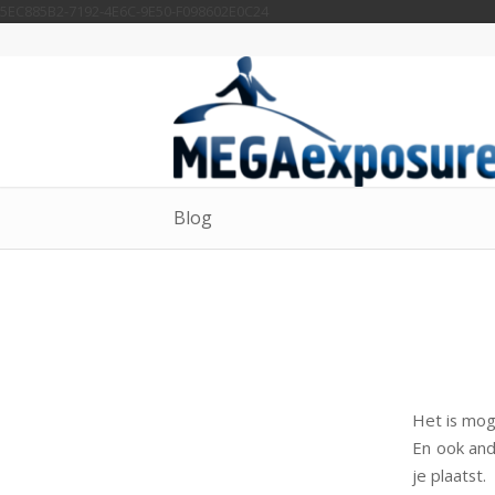
5EC885B2-7192-4E6C-9E50-F098602E0C24
Blog
Het is mog
En ook and
je plaatst.