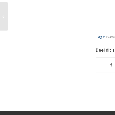
Leuke video’s aanbevelen op je
blog
Tags:
Twitt
Deel dit 