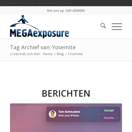
5EC885B2-7192-4E6C-9E50-F098602E0C24
Bel ons op: 030-4200000
Tag Archief van: Yosemite
U bevindt zich hier:
Home
/
Blog
/
Yosemite
BERICHTEN