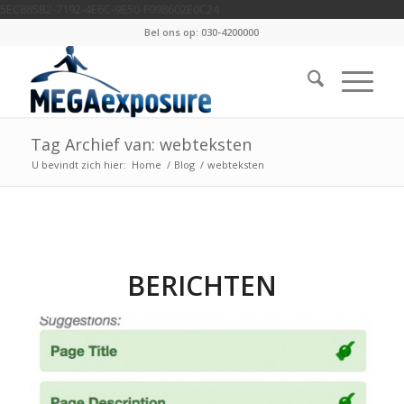
5EC885B2-7192-4E6C-9E50-F098602E0C24
Bel ons op: 030-4200000
Tag Archief van: webteksten
U bevindt zich hier:
Home
/
Blog
/
webteksten
BERICHTEN