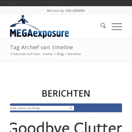
5EC885B2-7192-4E6C-9E50-F098602E0C24
Bel ons op: 030-4200000
Tag Archief van: timeline
U bevindt zich hier:
Home
/
Blog
/
timeline
BERICHTEN