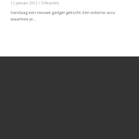
12 januari 2012
/
0 Reacties
Vandaag een nieuwe gadget gekocht. Een externe accu
waarmee je…