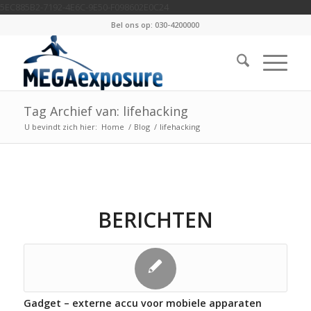
5EC885B2-7192-4E6C-9E50-F098602E0C24
Bel ons op: 030-4200000
Tag Archief van: lifehacking
U bevindt zich hier:
Home
/
Blog
/
lifehacking
BERICHTEN
Gadget – externe accu voor mobiele apparaten