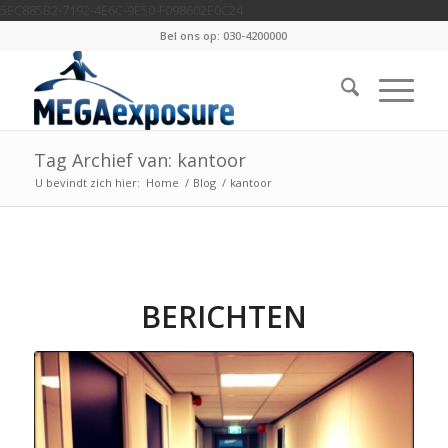
5EC885B2-7192-4E6C-9E50-F098602E0C24
Bel ons op: 030-4200000
Tag Archief van: kantoor
U bevindt zich hier:
Home
/
Blog
/
kantoor
BERICHTEN