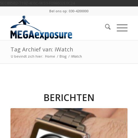
5EC885B2-7192-4E6C-9E50-F098602E0C24
Bel ons op: 030-4200000
Tag Archief van: iWatch
U bevindt zich hier:
Home
/
Blog
/
iWatch
BERICHTEN