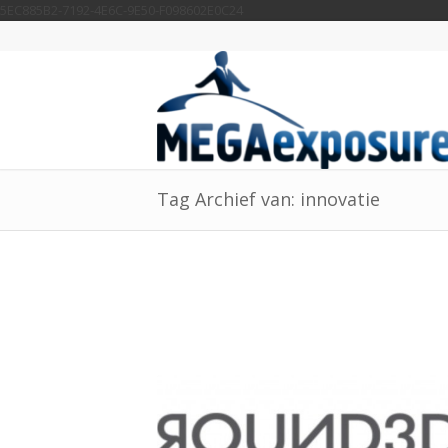
5EC885B2-7192-4E6C-9E50-F098602E0C24
Tag Archief van: innovatie