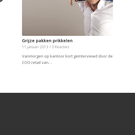
Grijze pakken prikkelen
11 januari 2013
/
0 Reacties
Vanmorgen op kantoor kort geïnterviewd door de
COO retail van…