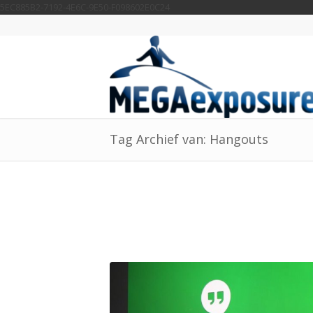
5EC885B2-7192-4E6C-9E50-F098602E0C24
Tag Archief van: Hangouts