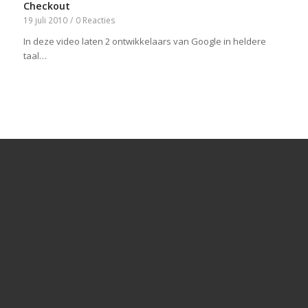
Checkout
19 juli 2010
/
0 Reacties
In deze video laten 2 ontwikkelaars van Google in heldere
taal…