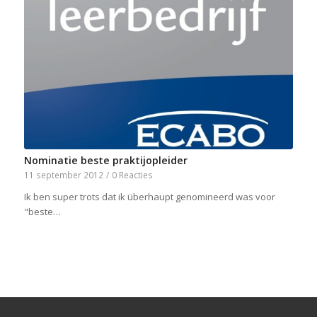
Nominatie beste praktijopleider
11 september 2012
/
0 Reacties
Ik ben super trots dat ik überhaupt genomineerd was voor
"beste…