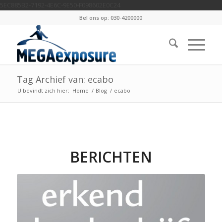
5EC885B2-7192-4E6C-9E50-F098602E0C24
Bel ons op: 030-4200000
Tag Archief van: ecabo
U bevindt zich hier:
Home
/
Blog
/
ecabo
BERICHTEN