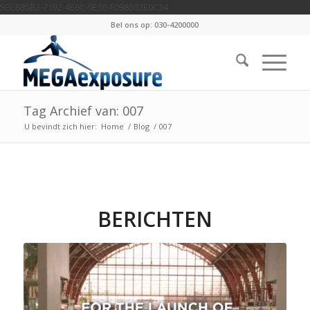
5EC885B2-7192-4E6C-9E50-F098602E0C24
Bel ons op: 030-4200000
Tag Archief van: 007
U bevindt zich hier:
Home
/
Blog
/
007
BERICHTEN