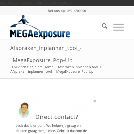
5EC885B2-7192-4E6C-9E50-F098602E0C24
Bel ons op: 030-4200000
Afspraken_inplannen_tool_-
_MegaExposure_Pop-Up
U bevindt zich hier:
Home
/
Afspraken inplannen tool
/
Afspraken_inplannen_tool_-_MegaExposure_Pop-Up