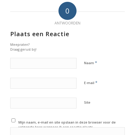
0
ANTWOORDEN
Plaats een Reactie
Meepraten?
Draag gerust bij!
*
Naam
*
E-mail
Site
Mijn naam, e-mail en site opslaan in deze browser voor de
volgende keer wanneer ik een reactie plaats.