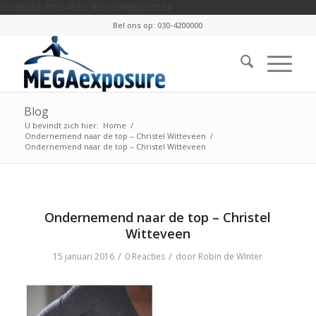
5EC885B2-7192-4E6C-9E50-F098602E0C24
Bel ons op: 030-4200000
Blog
U bevindt zich hier:
Home
/
Ondernemend naar de top – Christel Witteveen
/
Ondernemend naar de top – Christel Witteveen
Ondernemend naar de top – Christel
Witteveen
/
/
15 januari 2016
0 Reacties
door
Robin de WInter