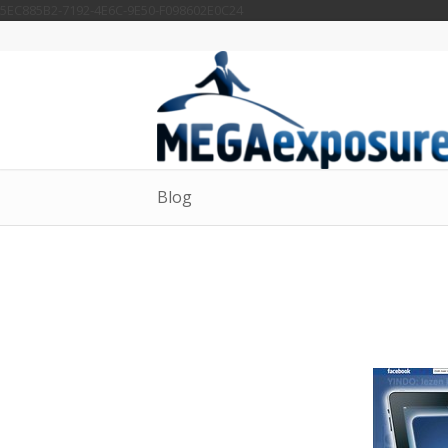
5EC885B2-7192-4E6C-9E50-F098602E0C24
Blog