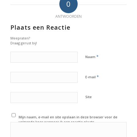
0
ANTWOORDEN
Plaats een Reactie
Meepraten?
Draag gerust bij!
*
Naam
*
E-mail
Site
Mijn naam, e-mail en site opslaan in deze browser voor de
volgende keer wanneer ik een reactie plaats.