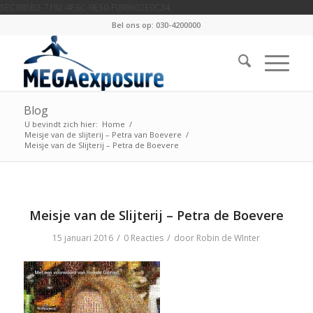
5EC885B2-7192-4E6C-9E50-F098602E0C24
Bel ons op: 030-4200000
Blog
U bevindt zich hier:
Home
/
Meisje van de slijterij – Petra van Boevere
/
Meisje van de Slijterij – Petra de Boevere
Meisje van de Slijterij – Petra de Boevere
/
/
15 januari 2016
0 Reacties
door
Robin de WInter