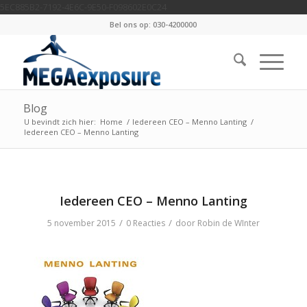
5EC885B2-7192-4E6C-9E50-F098602E0C24
Bel ons op: 030-4200000
Blog
U bevindt zich hier:
Home
/
Iedereen CEO – Menno Lanting
/
Iedereen CEO – Menno Lanting
Iedereen CEO – Menno Lanting
/
/
5 november 2015
0 Reacties
door
Robin de WInter