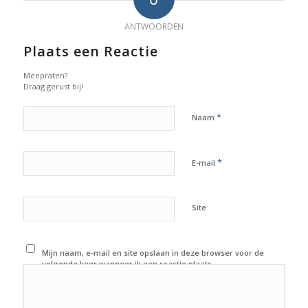
ANTWOORDEN
Plaats een Reactie
Meepraten?
Draag gerust bij!
*
Naam
*
E-mail
Site
Mijn naam, e-mail en site opslaan in deze browser voor de
volgende keer wanneer ik een reactie plaats.