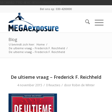
5EC885B2-7192-4E6C-9E50-F098602E0C24
Bel ons op: 030-4200000
Blog
U bevindt zich hier:
Home
/
De ultieme vraag – Frederick F. Reichheld
/
De ultieme vraag – Frederick F. Reichheld
De ultieme vraag – Frederick F. Reichheld
/
/
4 november 2015
0 Reacties
door
Robin de WInter