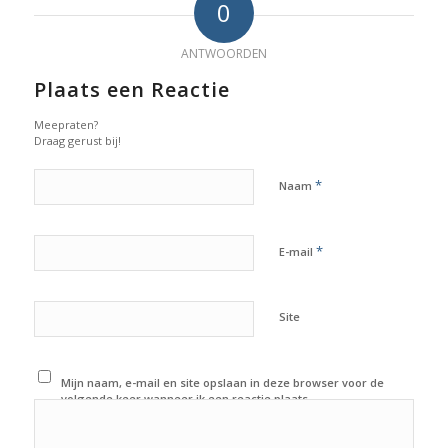
0
ANTWOORDEN
Plaats een Reactie
Meepraten?
Draag gerust bij!
*
Naam
*
E-mail
Site
Mijn naam, e-mail en site opslaan in deze browser voor de
volgende keer wanneer ik een reactie plaats.