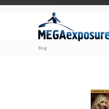
5EC885B2-7192-4E6C-9E50-F098602E0C24
Blog