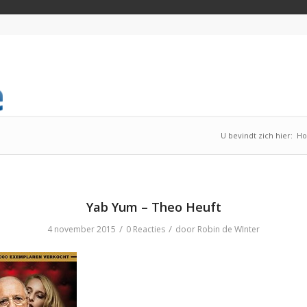
U bevindt zich hier:
H
Yab Yum – Theo Heuft
/
/
4 november 2015
0 Reacties
door
Robin de WInter