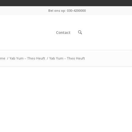
Bel ons op: 030-4200000
Contact
ome
/
Yab Yum – Theo Heuft
/
Yab Yum – Theo Heuft