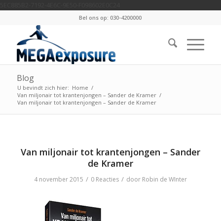
5EC885B2-7192-4E6C-9E50-F098602E0C24
Bel ons op: 030-4200000
Blog
U bevindt zich hier:
Home
/
Van miljonair tot krantenjongen – Sander de Kramer
/
Van miljonair tot krantenjongen – Sander de Kramer
Van miljonair tot krantenjongen – Sander
de Kramer
/
/
4 november 2015
0 Reacties
door
Robin de WInter