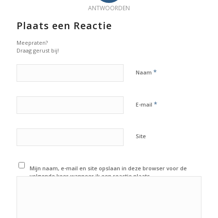
ANTWOORDEN
Plaats een Reactie
Meepraten?
Draag gerust bij!
*
Naam
*
E-mail
Site
Mijn naam, e-mail en site opslaan in deze browser voor de
volgende keer wanneer ik een reactie plaats.