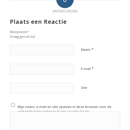
ANTWOORDEN
Plaats een Reactie
Meepraten?
Draag gerust bij!
*
Naam
*
E-mail
Site
Mijn naam, e-mail en site opslaan in deze browser voor de
volgende keer wanneer ik een reactie plaats.