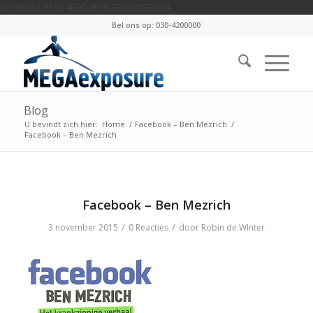
5EC885B2-7192-4E6C-9E50-F098602E0C24
Bel ons op: 030-4200000
Blog
U bevindt zich hier:
Home
/
Facebook – Ben Mezrich
/
Facebook – Ben Mezrich
Facebook – Ben Mezrich
/
/
3 november 2015
0 Reacties
door
Robin de WInter