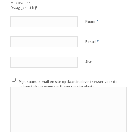
Meepraten?
Draag gerust bij!
*
Naam
*
E-mail
Site
Mijn naam, e-mail en site opslaan in deze browser voor de
volgende keer wanneer ik een reactie plaats.