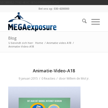
5EC885B2-7192-4E6C-9E50-F098602E0C24
Bel ons op: 030-4200000
Blog
U bevindt zich hier:
Home
/
Animatie video A18
/
Animatie-Video-A18
Animatie-Video-A18
/
/
9 januari 2015
0 Reacties
door
Willem de Mol jr.