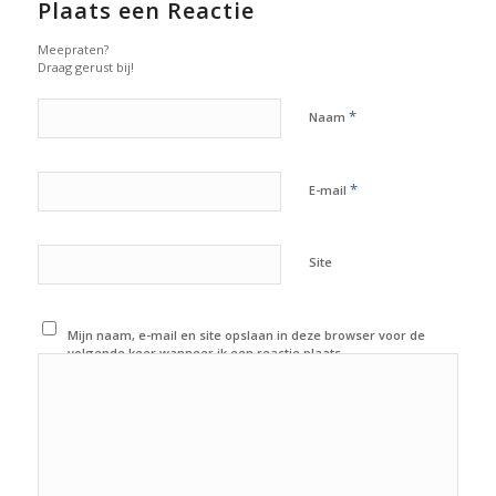
Plaats een Reactie
Meepraten?
Draag gerust bij!
*
Naam
*
E-mail
Site
Mijn naam, e-mail en site opslaan in deze browser voor de
volgende keer wanneer ik een reactie plaats.