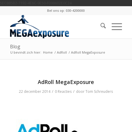
5EC885B2-7192-4E6C-9E50-F098602E0C24
Bel ons op: 030-4200000
Blog
U bevindt zich hier:
Home
/
AdRoll
/
AdRoll MegaExposure
AdRoll MegaExposure
/
/
22 december 2014
0 Reacties
door
Tom Schreuders