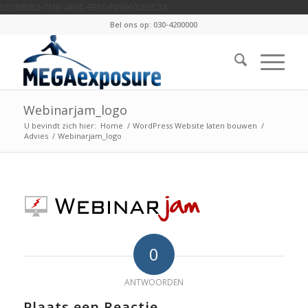
5EC885B2-7192-4E6C-9E50-F098602E0C24
Bel ons op: 030-4200000
Webinarjam_logo
U bevindt zich hier:
Home
/
WordPress Website laten bouwen
/
Advies
/
Webinarjam_logo
0
ANTWOORDEN
Plaats een Reactie