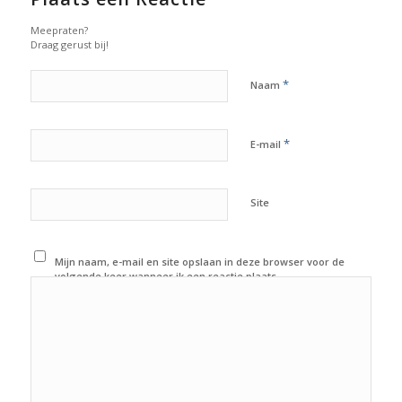
Meepraten?
Draag gerust bij!
*
Naam
*
E-mail
Site
Mijn naam, e-mail en site opslaan in deze browser voor de
volgende keer wanneer ik een reactie plaats.