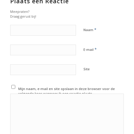
Plaats een Reactie
Meepraten?
Draag gerust bij!
*
Naam
*
E-mail
Site
Mijn naam, e-mail en site opslaan in deze browser voor de
volgende keer wanneer ik een reactie plaats.