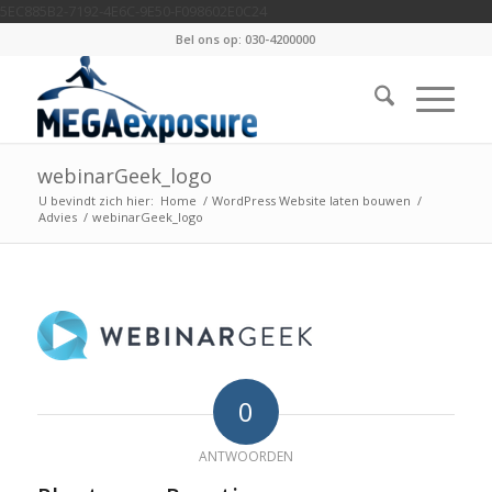
5EC885B2-7192-4E6C-9E50-F098602E0C24
Bel ons op: 030-4200000
webinarGeek_logo
U bevindt zich hier:
Home
/
WordPress Website laten bouwen
/
Advies
/
webinarGeek_logo
0
ANTWOORDEN