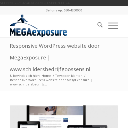
5EC885B2-7192-4E6C-9E50-F098602E0C24
Bel ons op: 030-4200000
Responsive WordPress website door
MegaExposure |
www.schildersbedrijfgoossens.nl
U bevindt zich hier:
Home
/
Tevreden klanten
/
Responsive WordPress website door MegaExposure |
www.schildersbedrijfg...