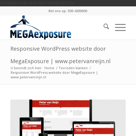
5EC885B2-7192-4E6C-9E50-F098602E0C24
Bel ons op: 030-4200000
Responsive WordPress website door
MegaExposure | www.petervanreijn.nl
U bevindt zich hier:
Home
/
Tevreden klanten
/
Responsive WordPress website door MegaExposure |
www.petervanreijn.nl