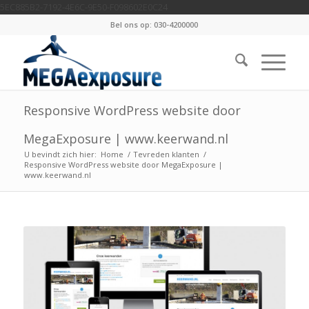
5EC885B2-7192-4E6C-9E50-F098602E0C24
Bel ons op: 030-4200000
Responsive WordPress website door
MegaExposure | www.keerwand.nl
U bevindt zich hier:
Home
/
Tevreden klanten
/
Responsive WordPress website door MegaExposure |
www.keerwand.nl