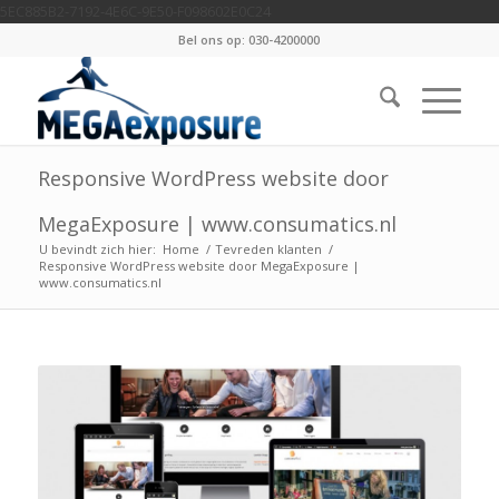
5EC885B2-7192-4E6C-9E50-F098602E0C24
Bel ons op: 030-4200000
Responsive WordPress website door
MegaExposure | www.consumatics.nl
U bevindt zich hier:
Home
/
Tevreden klanten
/
Responsive WordPress website door MegaExposure |
www.consumatics.nl