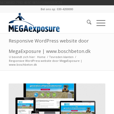
5EC885B2-7192-4E6C-9E50-F098602E0C24
Bel ons op: 030-4200000
Responsive WordPress website door
MegaExposure | www.boschbeton.dk
U bevindt zich hier:
Home
/
Tevreden klanten
/
Responsive WordPress website door MegaExposure |
www.boschbeton.dk