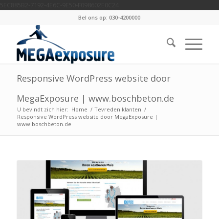
5EC885B2-7192-4E6C-9E50-F098602E0C24
Bel ons op: 030-4200000
Responsive WordPress website door
MegaExposure | www.boschbeton.de
U bevindt zich hier:
Home
/
Tevreden klanten
/
Responsive WordPress website door MegaExposure |
www.boschbeton.de