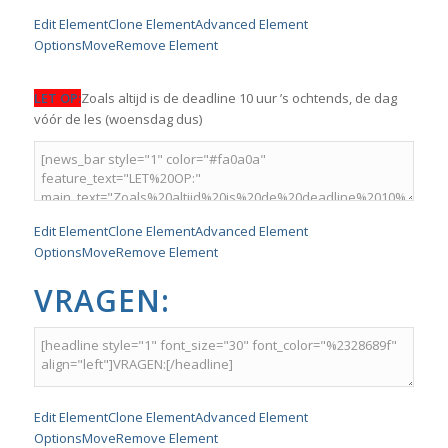
Edit Element
Clone Element
Advanced Element
Options
Move
Remove Element
LET OP:
Zoals altijd is de deadline 10 uur ’s ochtends, de dag
vóór de les (woensdag dus)
Edit Element
Clone Element
Advanced Element
Options
Move
Remove Element
VRAGEN:
Edit Element
Clone Element
Advanced Element
Options
Move
Remove Element