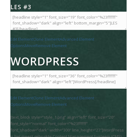
LES #3
Edit Element
Clone Element
Advanced Element
Options
Move
Remove Element
WORDPRESS
Edit Element
Clone Element
Advanced Element
Options
Move
Remove Element
[text_block style=”style_1.png” align=”left” font_size=”20″
font_style=”normal” font_color=”%23ffffff”
font_shadow=”dark” width=”300″ line_height=”27″]WordPress
is het meest gebruikte Content Management Systeem (CMS)