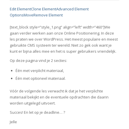
Edit Element
Clone Element
Advanced Element
Options
Move
Remove Element
[text_block style=”style_1.png” align=”left” width=”460″]We
gaan verder werken aan onze Online Positionering. In deze
les praten we over WordPress. Het meest populaire en meest
gebruikte CMS systeem ter wereld. Niet zo gek ook want je
kunt er bijna alles mee en het is super gebruikers vriendelijk.
Op deze pagina vind je 2 secties:
Één met verplicht materiaal,
Één met optioneel materiaal.
Vóór de volgende les verwacht ik dat je het verplichte
materiaal bekijkt en de eventuele opdrachten die daarin
worden uitgelegd uitvoert.
Succes! En let op je deadline… ?
Jelle