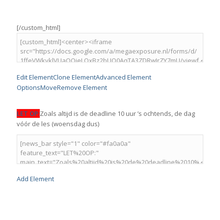
[/custom_html]
Edit Element
Clone Element
Advanced Element
Options
Move
Remove Element
LET OP:
Zoals altijd is de deadline 10 uur ’s ochtends, de dag
vóór de les (woensdag dus)
Add Element