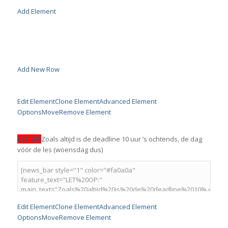
Add Element
Add New Row
Edit Element
Clone Element
Advanced Element
Options
Move
Remove Element
LET OP:
Zoals altijd is de deadline 10 uur ’s ochtends, de dag
vóór de les (woensdag dus)
Edit Element
Clone Element
Advanced Element
Options
Move
Remove Element