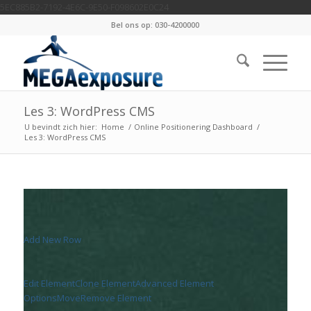
5EC885B2-7192-4E6C-9E50-F098602E0C24
Bel ons op: 030-4200000
Les 3: WordPress CMS
U bevindt zich hier:
Home
/
Online Positionering Dashboard
/
Les 3: WordPress CMS
Add New Row
Edit Element
Clone Element
Advanced Element
Options
Move
Remove Element