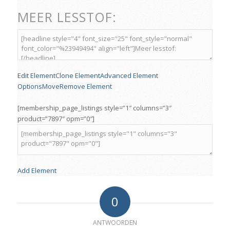
MEER LESSTOF:
Edit Element
Clone Element
Advanced Element
Options
Move
Remove Element
[membership_page_listings style=”1″ columns=”3″
product=”7897″ opm=”0″]
Add Element
0
ANTWOORDEN