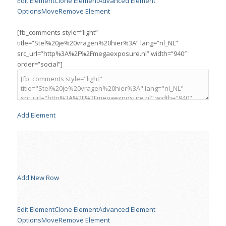
Edit Element
Clone Element
Advanced Element
Options
Move
Remove Element
[fb_comments style=”light”
title=”Stel%20je%20vragen%20hier%3A” lang=”nl_NL”
src_url=”http%3A%2F%2Fmegaexposure.nl” width=”940″
order=”social”]
Add Element
Add New Row
Edit Element
Clone Element
Advanced Element
Options
Move
Remove Element