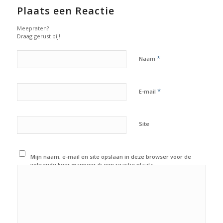
Plaats een Reactie
Meepraten?
Draag gerust bij!
*
Naam
*
E-mail
Site
Mijn naam, e-mail en site opslaan in deze browser voor de
volgende keer wanneer ik een reactie plaats.