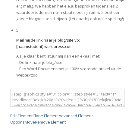
erg matig. We hebben het e.e.a. besproken tijdens les 2
waardoor iedereen nu in staat moet zijn om wél écht een
goede blogpost te schrijven. (Let daarbij ook op je spelling!)
5
Mail mij de link naar je blog/site vb:
[naamstudent].wordpress.com
Als je klaar bent, stuur mij dan een e-mail met:
– De link naar je blog/site.
– Een Word Document met je 100% scorende artikel uit de
Webtexttool.
Edit Element
Clone Element
Advanced Element
Options
Move
Remove Element