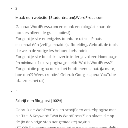
3
Maak een website: [Studentnaam].WordPress.com
Ga naar WordPress.com en maak een blog/site aan. (let
op: kies alleen de gratis opties!]
Zorg dat je site er enigzins toonbaar uitziet. Plaats
minimaal één (zelf gemaakte!) afbeelding. Gebruik de tools
die we in de vorige les hebben behandeld.
Zorg dat je site beschikt over in ieder geval een Homepage
én minimaal 1 extra pagina getiteld: “Wat is WordPress?”
Zorg dat die pagina ook in het hoofdmenu staat. (Ja maar,
hoe dan?? Wees creatief! Gebruik Google, speur YouTube
af… zoek het uit)
4
Schrijf een Blogpost (100%)
Gebruik de WebTextTool en schrijf een artikel/pagina met
als Titel & Keyword: “Wat is WordPress?” en plaats die op
de (in de vorige stap aangemaakte) pagina.
LET OP: De inzendingen van vorige week waren inhoudelijk