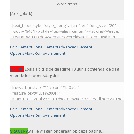
WordPress
[/text_block]
Edit Element
Clone Element
Advanced Element
Options
Move
Remove Element
LET OP:
Zoals altijd is de deadline 10 uur ’s ochtends, de dag
vóór de les (woensdag dus)
Edit Element
Clone Element
Advanced Element
Options
Move
Remove Element
VRAGEN?
Stel je vragen onderaan op deze pagina…