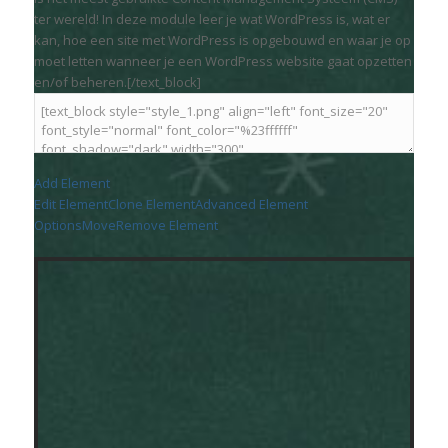
ter wereld! In deze module leer je wat WordPress is, wat er
kan, hoe een site met WordPress is opgebouwd en waar je op
moet letten wanneer je een WordPress website gaat opzetten
en/of beheren.[/text_block]
Add Element
Edit Element
Clone Element
Advanced Element
Options
Move
Remove Element