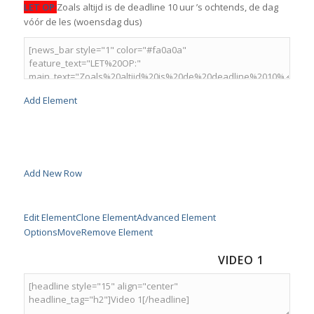
LET OP:
Zoals altijd is de deadline 10 uur ’s ochtends, de dag
vóór de les (woensdag dus)
Add Element
Add New Row
Edit Element
Clone Element
Advanced Element
Options
Move
Remove Element
VIDEO 1