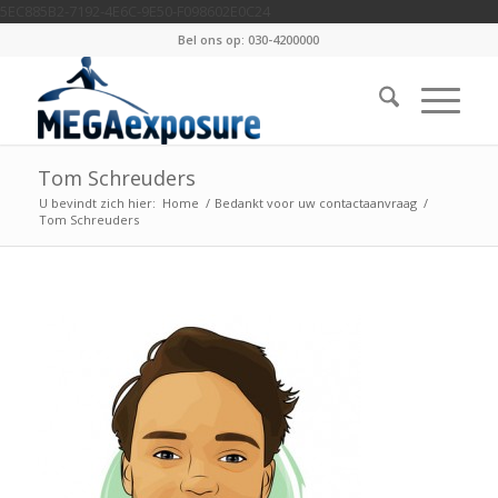
5EC885B2-7192-4E6C-9E50-F098602E0C24
Bel ons op: 030-4200000
Tom Schreuders
U bevindt zich hier:
Home
/
Bedankt voor uw contactaanvraag
/
Tom Schreuders