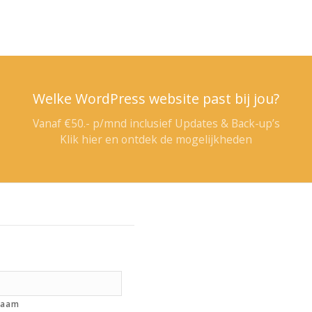
Welke WordPress website past bij jou?
Vanaf €50.- p/mnd inclusief Updates & Back-up’s
Klik hier en ontdek de mogelijkheden
naam