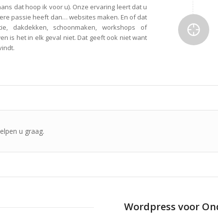
ns dat hoop ik voor u). Onze ervaring leert dat u
ere passie heeft dan… websites maken. En of dat
allatie, dakdekken, schoonmaken, workshops of
s het in elk geval niet. Dat geeft ook niet want
indt.
elpen u graag.
Wordpress voor On