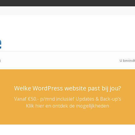
n
U bevindt
Welke WordPress website past bij jou?
Vanaf €50.- p/mnd inclusief Updates & Back-up’s
Klik hier en ontdek de mogelijkheden