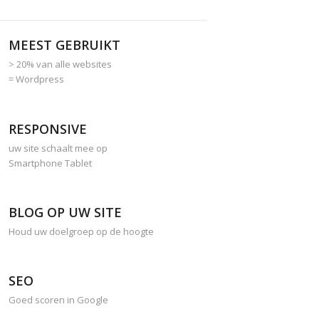
MEEST GEBRUIKT
> 20% van alle websites
= Wordpress
RESPONSIVE
uw site schaalt mee op
Smartphone Tablet
BLOG OP UW SITE
Houd uw doelgroep op de hoogte
SEO
Goed scoren in Google