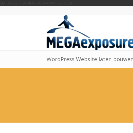
5EC885B2-7192-4E6C-9E50-F098602E0C24
WordPress Website laten bouwe