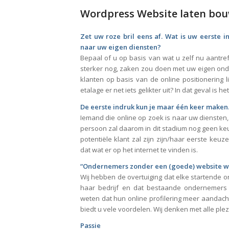
Wordpress Website laten bo
Zet uw roze bril eens af. Wat is uw eerste 
naar uw eigen diensten?
Bepaal of u op basis van wat u zelf nu aantre
sterker nog, zaken zou doen met uw eigen onde
klanten op basis van de online positionering l
etalage er net iets gelikter uit? In dat geval is het
De eerste indruk kun je maar één keer maken
Iemand die online op zoek is naar uw diensten, 
persoon zal daarom in dit stadium nog geen ke
potentiële klant zal zijn zijn/haar eerste ke
dat wat er op het internet te vinden is.
“Ondernemers zonder een (goede) website w
Wij hebben de overtuiging dat elke startende 
haar bedrijf en dat bestaande ondernemers
weten dat hun online profilering meer aandac
biedt u vele voordelen. Wij denken met alle plez
Passie