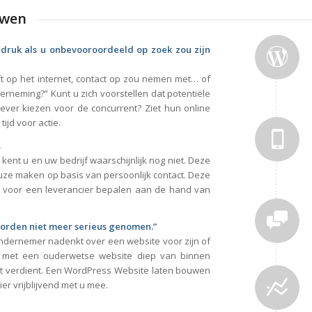
uwen
indruk als u onbevooroordeeld op zoek zou zijn
ft op het internet, contact op zou nemen met… of
rneming?” Kunt u zich voorstellen dat potentiële
iever kiezen voor de concurrent? Ziet hun online
 tijd voor actie.
.
kent u en uw bedrijf waarschijnlijk nog niet. Deze
uze maken op basis van persoonlijk contact. Deze
uze voor een leverancier bepalen aan de hand van
orden niet meer serieus genomen.”
ondernemer nadenkt over een website voor zijn of
 met een ouderwetse website diep van binnen
ht verdient. Een WordPress Website laten bouwen
ier vrijblijvend met u mee.