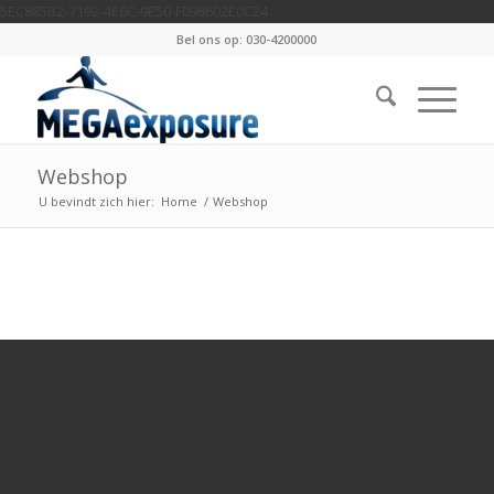
5EC885B2-7192-4E6C-9E50-F098602E0C24
Bel ons op: 030-4200000
Webshop
U bevindt zich hier:
Home
/
Webshop