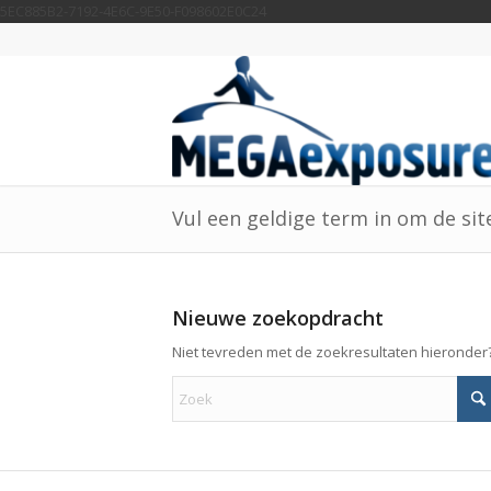
5EC885B2-7192-4E6C-9E50-F098602E0C24
Vul een geldige term in om de si
Nieuwe zoekopdracht
Niet tevreden met de zoekresultaten hieronder